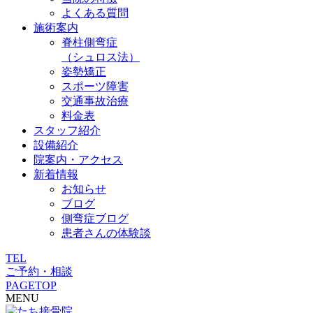
よくある質問
施術案内
脊柱側弯症
（シュロス法）
姿勢矯正
スポーツ障害
交通事故治療
料金表
スタッフ紹介
設備紹介
院案内・アクセス
新着情報
お知らせ
ブログ
側弯症ブログ
患者さんの体験談
TEL
ご予約・相談
PAGETOP
MENU